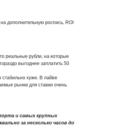
х на дополнительную роспись, ROI
это реальные рубли, на которые
гораздо выгоднее заплатить 50
 стабильно хуже. В лайве
аемые рынки для ставки очень
порта и самых крупных
вально за несколько часов до