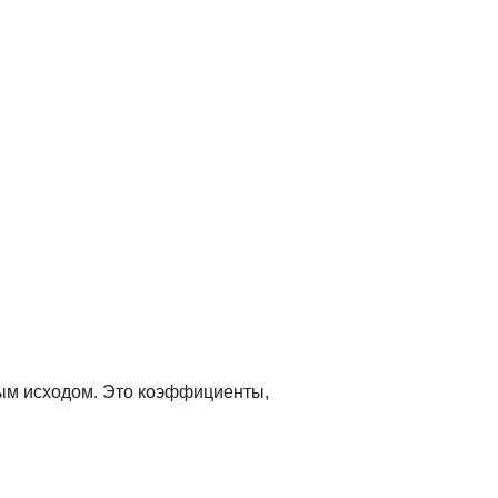
дым исходом. Это коэффициенты,