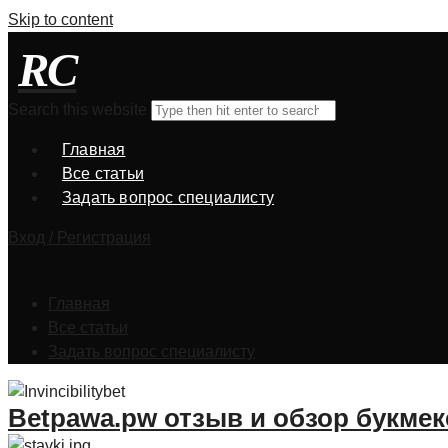
Skip to content
RC
Search this website
Главная
Все статьи
Задать вопрос специалисту
Вход / Регистрация
Главная
Все статьи
Задать вопрос специалисту
Betpawa.pw отзыв и обзор букмек