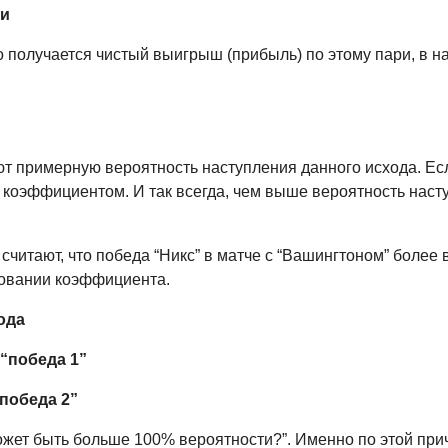
ки
то получается чистый выигрыш (прибыль) по этому пари, в 
т примерную вероятность наступления данного исхода. Есл
 коэффициентом. И так всегда, чем выше вероятность наст
считают, что победа “Никс” в матче с “Вашингтоном” более
новании коэффициента.
хода
 “победа 1”
“победа 2”
 может быть больше 100% вероятности?”. Именно по этой пр