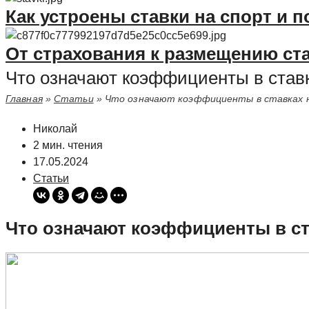
Как устроены ставки на спорт и 
От страхования к размещению ста
Что означают коэффициенты в ставк
Главная
»
Статьи
»
Что означают коэффициенты в ставках 
Николай
2 мин. чтения
17.05.2024
Статьи
Что означают коэффициенты в ст