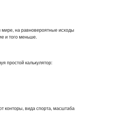
м мире, на равновероятные исходы
ие и того меньше.
уя простой калькулятор:
от конторы, вида спорта, масштаба