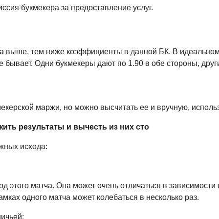
ссия букмекера за предоставление услуг.
она выше, тем ниже коэффициенты в данной БК. В идеально
е бывает. Одни букмекеры дают по 1.90 в обе стороны, друг
екерской маржи, но можно высчитать ее и вручную, использ
ить результаты и вычесть из них сто
ожных исхода:
д этого матча. Она может очень отличаться в зависимости 
мках одного матча может колебаться в несколько раз.
ничьей: