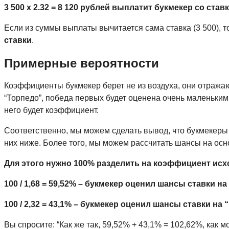
3 500 х 2.32 = 8 120 рублей выплатит букмекер со став
Если из суммы выплаты вычитается сама ставка (3 500), 
ставки
.
Примерные вероятности
Коэффициенты букмекер берет не из воздуха, они отражаю
“Торпедо”, победа первых будет оценена очень маленьким
него будет коэффициент.
Соответственно, мы можем сделать вывод, что букмекеры 
них ниже. Более того, мы можем рассчитать шансы на ос
Для этого нужно 100% разделить на коэффициент ис
100 / 1,68 = 59,52% – букмекер оценил шансы ставки на
100 / 2,32 = 43,1% – букмекер оценил шансы ставки на 
Вы спросите: “Как же так, 59,52% + 43,1% = 102,62%, как