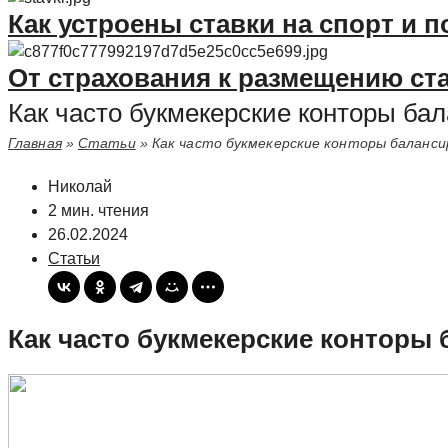
Как устроены ставки на спорт и 
От страхования к размещению ста
Как часто букмекерские конторы ба
Главная
»
Статьи
»
Как часто букмекерские конторы баланс
Николай
2 мин. чтения
26.02.2024
Статьи
Как часто букмекерские конторы 