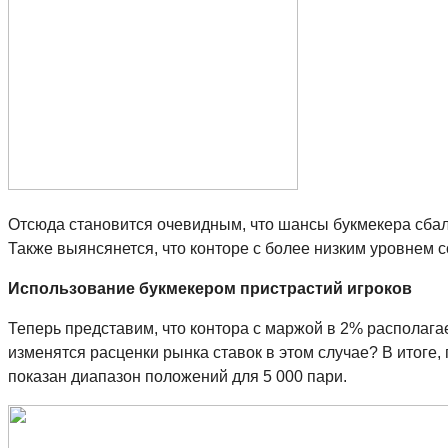
Отсюда становится очевидным, что шансы букмекера сбала
Также выянсянется, что конторе с более низким уровнем 
Использование букмекером пристрастий игроков
Теперь представим, что контора с маржой в 2% располага
изменятся расценки рынка ставок в этом случае? В итоге,
показан диапазон положений для 5 000 пари.