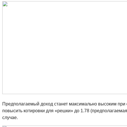
Предполагаемый доход станет максимально высоким при с
повысить котировки для «решки» до 1.78 (предполагаемая
случае.