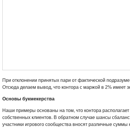
При отклонении принятых пари от фактической подразуме
Отсюда делаем вывод, что контора с маржой в 2% имеет з
Основы букмекерства
Наши примеры основаны на том, что контора располагает
собственных клиентов. В обратном случае шансы сбаланси
участники игрового сообщества вносят различные суммы н