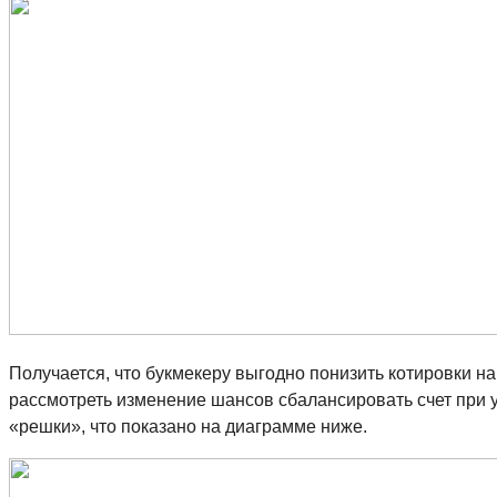
Получается, что букмекеру выгодно понизить котировки на 
рассмотреть изменение шансов сбалансировать счет при у
«решки», что показано на диаграмме ниже.