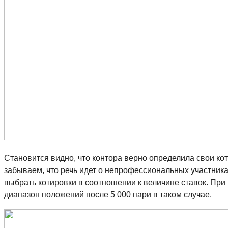
Становится видно, что контора верно определила свои кот
забываем, что речь идет о непрофессиональных участник
выбрать котировки в соотношении к величине ставок. При м
диапазон положений после 5 000 пари в таком случае.