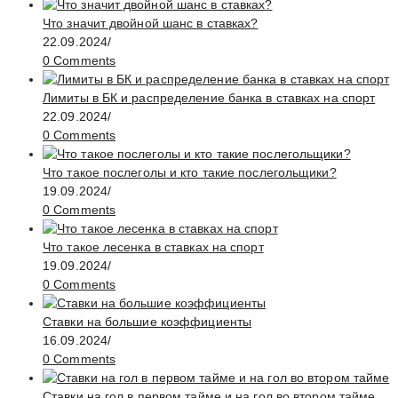
Что значит двойной шанс в ставках?
22.09.2024
/
0 Comments
Лимиты в БК и распределение банка в ставках на спорт
22.09.2024
/
0 Comments
Что такое послеголы и кто такие послегольщики?
19.09.2024
/
0 Comments
Что такое лесенка в ставках на спорт
19.09.2024
/
0 Comments
Ставки на большие коэффициенты
16.09.2024
/
0 Comments
Ставки на гол в первом тайме и на гол во втором тайме