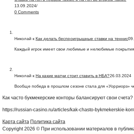
13.09.2024
/
0 Comments
Николай к
Как делать беспроигрышные ставки на теннис
09
Каждый игрок имеет свои любимые и нелюбимые покрытия. К
Николай к
На какие матчи стоит ставить в НБА?
26.03.2024
Вообще победа в прошлом сезоне стала для «Уорриорз» чет
Как часто букмекерские конторы балансируют свои счета?
https://russian-casino.ru/articles/kak-chasto-bykmekerskie-kon
Карта сайта
Политика сайта
Copyright 2026 © При использовании материалов в публи