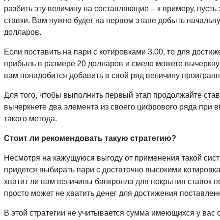
разбить эту величину на составляющие – к примеру, пусть 
ставки. Вам нужно будет на первом этапе добыть начальн
долларов.
Если поставить на пари с котировками 3.00, то для дости
прибыль в размере 20 долларов и смело можете вычеркн
вам понадобится добавить в свой ряд величину проигранной
Для того, чтобы выполнить первый этап продолжайте стави
вычеркнете два элемента из своего цифрового ряда при 
такого метода.
Стоит ли рекомендовать такую стратегию?
Несмотря на кажущуюся выгоду от применения такой сист
придется выбирать пари с достаточно высокими котировка
хватит ли вам величины банкролла для покрытия ставок 
просто может не хватить денег для достижения поставлен
В этой стратегии не учитывается сумма имеющихся у вас с