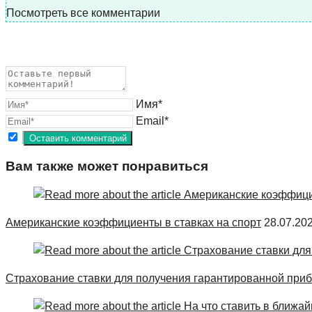
Посмотреть все комментарии
Имя*
Email*
Вам также может понравиться
Американские коэффициенты в ставках на спорт
28.07.20
Страхование ставки для получения гарантированной при