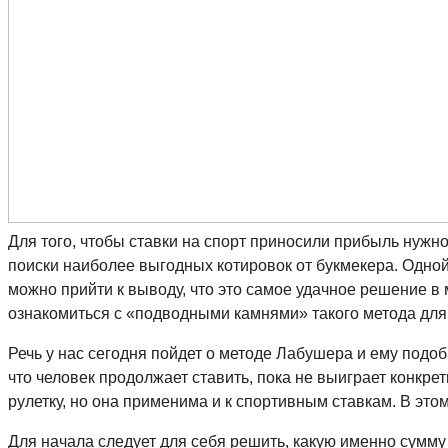
Для того, чтобы ставки на спорт приносили прибыль нужно
поиски наиболее выгодных котировок от букмекера. Одной
можно прийти к выводу, что это самое удачное решение в 
ознакомиться с «подводными камнями» такого метода для
Речь у нас сегодня пойдет о методе Лабушера и ему подоб
что человек продолжает ставить, пока не выиграет конкре
рулетку, но она применима и к спортивным ставкам. В это
Для
начала следует для себя решить, какую именно сумму