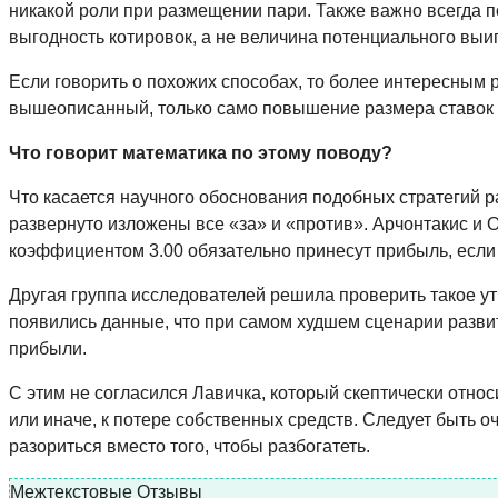
никакой роли при размещении пари. Также важно всегда п
выгодность котировок, а не величина потенциального вы
Если говорить о похожих способах, то более интересным
вышеописанный, только само повышение размера ставок здесь
Что говорит математика по этому поводу?
Что касается научного обоснования подобных стратегий р
развернуто изложены все «за» и «против». Арчонтакис и О
коэффициентом 3.00 обязательно принесут прибыль, если 
Другая группа исследователей решила проверить такое ут
появились данные, что при самом худшем сценарии разви
прибыли.
С этим не согласился Лавичка, который скептически относ
или иначе, к потере собственных средств. Следует быть 
разориться вместо того, чтобы разбогатеть.
Межтекстовые Отзывы